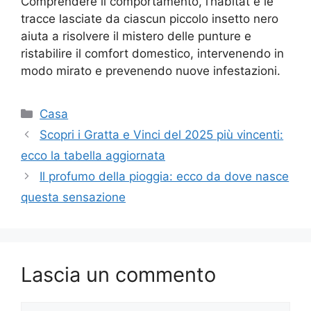
Comprendere il comportamento, l’habitat e le
tracce lasciate da ciascun piccolo insetto nero
aiuta a risolvere il mistero delle punture e
ristabilire il comfort domestico, intervenendo in
modo mirato e prevenendo nuove infestazioni.
Categorie
Casa
Scopri i Gratta e Vinci del 2025 più vincenti:
ecco la tabella aggiornata
Il profumo della pioggia: ecco da dove nasce
questa sensazione
Lascia un commento
Commento