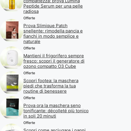
compattezza: prova Lumina
Peptide Serum per una pelle
radiosa
Offerte
Prova Slimique Patch
snellente: rimodella pancia e
fianchi in modo semplice e
naturale
Offerte
Mantieni il frigorifero sempre
fresco: scopri il generatore di
ozono compatto O3 Cube
Offerte
Scopri footea: la maschera
piedi che trasforma la tua
routine di benessere
Offerte
Prova ora la maschera seno
tonificante: décolleté più tonico
in soli 20 minuti
Offerte
Scopri come asciugare i panni