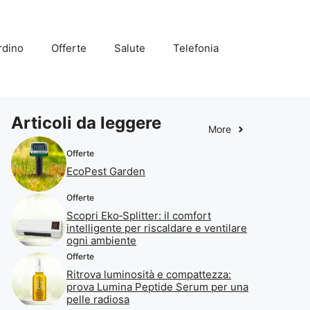
rdino
Offerte
Salute
Telefonia
Articoli da leggere
More
Offerte
EcoPest Garden
Offerte
Scopri Eko‑Splitter: il comfort
intelligente per riscaldare e ventilare
ogni ambiente
Offerte
Ritrova luminosità e compattezza:
prova Lumina Peptide Serum per una
pelle radiosa