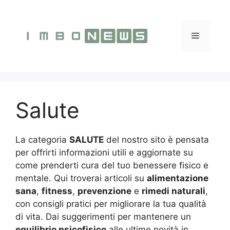
Vai
al
contenuto
Menu
Salute
La categoria
SALUTE
del nostro sito è pensata
per offrirti informazioni utili e aggiornate su
come prenderti cura del tuo benessere fisico e
mentale. Qui troverai articoli su
alimentazione
sana
,
fitness
,
prevenzione
e
rimedi naturali
,
con consigli pratici per migliorare la tua qualità
di vita. Dai suggerimenti per mantenere un
equilibrio psicofisico
alle ultime novità in