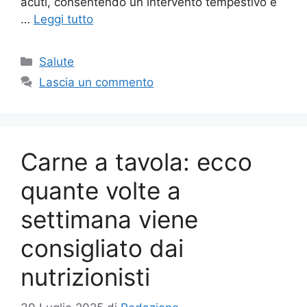
acuti, consentendo un intervento tempestivo e
…
Leggi tutto
Categorie
Salute
Lascia un commento
Carne a tavola: ecco
quante volte a
settimana viene
consigliato dai
nutrizionisti