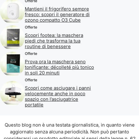
Offerte
Mantieni il frigorifero sempre
fresco: scopri il generatore di
ozono compatto O3 Cube
Offerte
Scopri footea: la maschera
piedi che trasforma la tua
routine di benessere
Offerte
Prova ora la maschera seno
tonificante: décolleté più tonico
in soli 20 minuti
Offerte
Scopri come asciugare i panni
velocemente anche in poco
spazio con l’asciugatrice
portatile
Questo blog non è una testata giornalistica, in quanto viene
aggiornato senza alcuna periodicità. Non può pertanto
considerarsi un prodotto editoriale ai sensi della legge n. 62