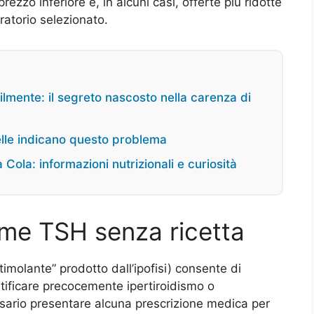
ezzo inferiore e, in alcuni casi, offerte più ridotte
ratorio selezionato.
cilmente: il segreto nascosto nella carenza di
elle indicano questo problema
a Cola: informazioni nutrizionali e curiosità
ame TSH senza ricetta
timolante” prodotto dall’ipofisi) consente di
entificare precocemente ipertiroidismo o
sario presentare alcuna prescrizione medica per