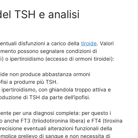
 del TSH e analisi
entuali disfunzioni a carico della
tiroide
. Valori
riferimento possono segnalare condizioni di
ei) o ipertiroidismo (eccesso di ormoni tiroidei):
roide non produce abbastanza ormoni
ofisi a produrre più TSH.
pertiroidismo, con ghiandola troppo attiva e
uzione di TSH da parte dell’ipofisi.
iente per una diagnosi completa: per questo i
 anche FT3 (triiodotironina libera) e FT4 (tiroxina
recisione eventuali alterazioni funzionali della
semplice prelievo di sangue e non necessita di