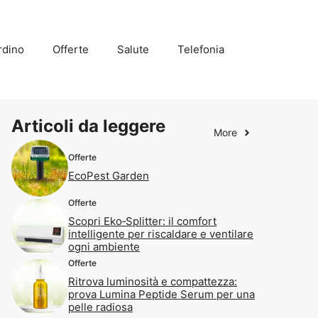
rdino
Offerte
Salute
Telefonia
Articoli da leggere
More
Offerte
EcoPest Garden
Offerte
Scopri Eko‑Splitter: il comfort
intelligente per riscaldare e ventilare
ogni ambiente
Offerte
Ritrova luminosità e compattezza:
prova Lumina Peptide Serum per una
pelle radiosa