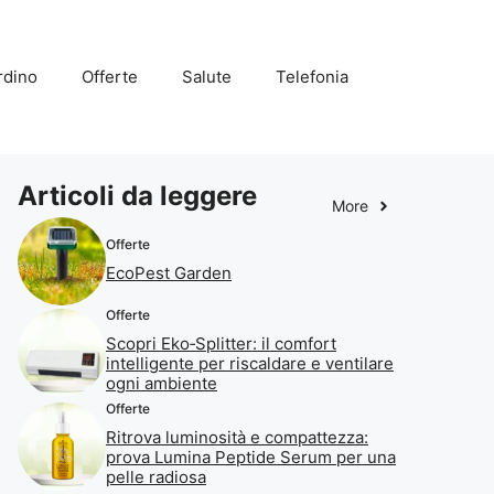
rdino
Offerte
Salute
Telefonia
Articoli da leggere
More
Offerte
EcoPest Garden
Offerte
Scopri Eko‑Splitter: il comfort
intelligente per riscaldare e ventilare
ogni ambiente
Offerte
Ritrova luminosità e compattezza:
prova Lumina Peptide Serum per una
pelle radiosa