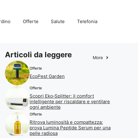
rdino
Offerte
Salute
Telefonia
Articoli da leggere
More
Offerte
EcoPest Garden
Offerte
Scopri Eko‑Splitter: il comfort
intelligente per riscaldare e ventilare
ogni ambiente
Offerte
Ritrova luminosità e compattezza:
prova Lumina Peptide Serum per una
pelle radiosa