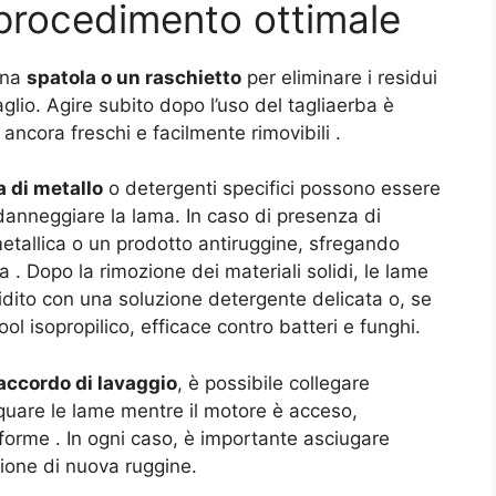
l procedimento ottimale
una
spatola o un raschietto
per eliminare i residui
aglio. Agire subito dopo l’uso del tagliaerba è
o ancora freschi e facilmente rimovibili
.
 di metallo
o detergenti specifici possono essere
danneggiare la lama. In caso di presenza di
etallica o un prodotto antiruggine, sfregando
ta
. Dopo la rimozione dei materiali solidi, le lame
dito con una soluzione detergente delicata o, se
ol isopropilico, efficace contro batteri e funghi.
accordo di lavaggio
, è possibile collegare
cquare le lame mentre il motore è acceso,
niforme
. In ogni caso, è importante asciugare
ione di nuova ruggine.