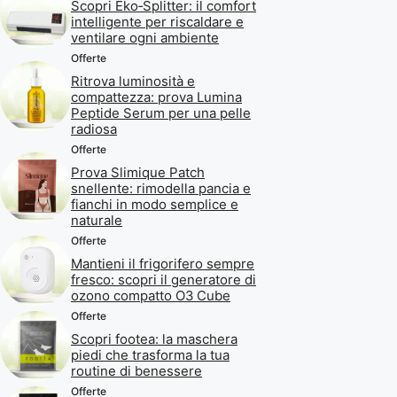
Scopri Eko‑Splitter: il comfort
intelligente per riscaldare e
ventilare ogni ambiente
Offerte
Ritrova luminosità e
compattezza: prova Lumina
Peptide Serum per una pelle
radiosa
Offerte
Prova Slimique Patch
snellente: rimodella pancia e
fianchi in modo semplice e
naturale
Offerte
Mantieni il frigorifero sempre
fresco: scopri il generatore di
ozono compatto O3 Cube
Offerte
Scopri footea: la maschera
piedi che trasforma la tua
routine di benessere
Offerte